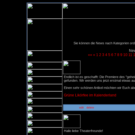
Sie können die News nach Kategorien ordne
New
««
«
1
2
3
4
5
6
7
8
9
10
11
Reviews 1. Aufführungswoc
Endlich ist es geschafft: Die Premiere des "gehe
gefunden. Wir werden uns jetzt erstmal etwas au
Einen sehr schönen Artikel möchten wir Euch abe
Grüne Likörfee im Kalenderland
-
edit
delete
Kerb 2005 in Orlen
Hallo liebe Theaterfreunde!