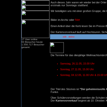
Auch dieses Jahr waren wir wieder bei der Orler
erstmals nur Sonntags stattfand.
Wir beteiligten uns mit einer großen Gruppe, di
hier
Bilder im Archiv oder
Einen Artikel über die Kerb lesen Sie im Presse-
Der Kartenvorverkauf läuft auf Hochtouren. Siche
-
edit
delete
17 User online
63 Besucher heute
1.550.717 Besucher
gesamt
Weihnachtsmärchen
Die Termine für das diesjähige Weihnachtsmärch
Samstag, 26.11.05, 15.00 Uhr
Sonntag, 27.11.05, 15.00 Uhr
Sonntag, 04.12.05, 11.00 Uhr & 15.00 U
Der Titel des Stückes ist
"Der geheimnisvolle 
Funke.
Über Schülervorstellungen werden die Schulen i
Der
Kartenvorverkauf
beginnt ab 10. Oktober. Ka