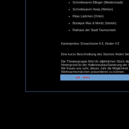
Schreibwaren Ellinger (Bleidenstadt)
Schreibwaren Heep (Wehen)
Ritas Lädchen (Orlen)
Boutique Max & Moritz (Idstein)
Rathaus der Stadt Taunusstein
Kartenpreise: Erwachsene 6 €, Kinder 4 €
Eine kurze Beschreibung des Stückes finden Sie
Die Theatergruppe führt ihr alljährliches Stück
Hintergrund ist der Hallenneubau/Sanierung der S
Wir freuen uns sehr, dieses Jahr die Möglichkeit
Weihnachtsmärchen präsentieren zu können.
-
edit
delete