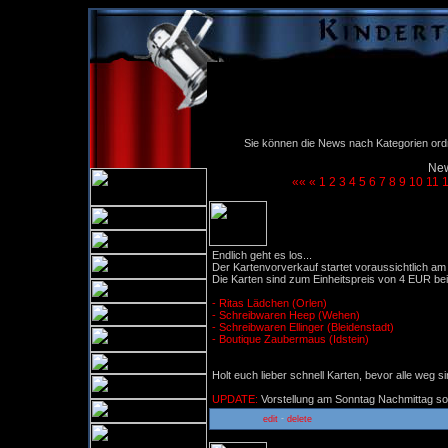
Sie können die News nach Kategorien ordne
New
««
«
1
2
3
4
5
6
7
8
9
10
11
Kartenvorverkauf
Endlich geht es los...
Der Kartenvorverkauf startet voraussichtlich 
Die Karten sind zum Einheitspreis von 4 EUR bei
- Ritas Lädchen (Orlen)
- Schreibwaren Heep (Wehen)
- Schreibwaren Ellinger (Bleidenstadt)
- Boutique Zaubermaus (Idstein)
Holt euch lieber schnell Karten, bevor alle weg si
UPDATE:
Vorstellung am Sonntag Nachmittag so g
-
edit
delete