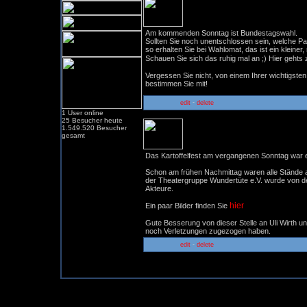
Bundestagswahl
Am kommenden Sonntag ist Bundestagswahl.
Sollten Sie noch unentschlossen sein, welche Pa
so erhalten Sie bei Wahlomat, das ist ein kleiner
Schauen Sie sich das ruhig mal an ;) Hier geht
Vergessen Sie nicht, von einem Ihrer wichtigs
bestimmen Sie mit!
-
edit
delete
1 User online
25 Besucher heute
1.549.520 Besucher
Kartoffelfest - Rückblick
gesamt
Das Kartoffelfest am vergangenen Sonntag war ein
Schon am frühen Nachmittag waren alle Stände au
der Theatergruppe Wundertüte e.V. wurde von d
Akteure.
hier
Ein paar Bilder finden Sie
Gute Besserung von dieser Stelle an Uli Wirth un
noch Verletzungen zugezogen haben.
-
edit
delete