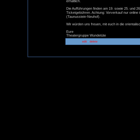
erhältlich.
Die Aufführungen finden am 19. sowie 25. und 26. 
Ticketgebühren. Achtung: Vorverkauf nur online
(Taunusstein-Neuhof).
Wir würden uns freuen, mit euch in die oriental
Eure
Theatergruppe Wundetüte
-
edit
delete