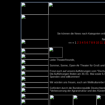
Sie können die News nach Kategorien ordne
Ne
««
«
1
2
3
4
5
6
7
8
9
10
11
Open-Air Sommertheater "D
Liebe Theaterfreunde,
Sommer, Sonne, Open-Air Theater für Groß und 
Freut euch auf unsere Aufführungen vom "Dsch
Die Aufführungen finden am 30./31. Mai sowie 6./7. 
Spenden sind willkommen!
Wir würden uns freuen, euch am Weltkulturerbe
Gefördert durch die Bundesrepublik Deutschla
"Verbesserung der Agrarstruktur und des Küste