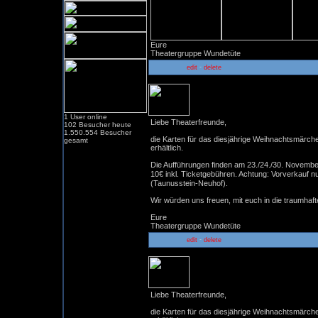
Eure
Theatergruppe Wundetüte
-
edit
delete
Kartenvorverkauf Nussknack
1 User online
Liebe Theaterfreunde,
102 Besucher heute
1.550.554 Besucher
die Karten für das diesjährige Weihnachtsmärc
gesamt
erhältlich.
Die Aufführungen finden am 23./24./30. November 
10€ inkl. Ticketgebühren. Achtung: Vorverkauf nu
(Taunusstein-Neuhof).
Wir würden uns freuen, mit euch in die traumha
Eure
Theatergruppe Wundetüte
-
edit
delete
Kartenvorverkauf Ali Baba 2
Liebe Theaterfreunde,
die Karten für das diesjährige Weihnachtsmärc