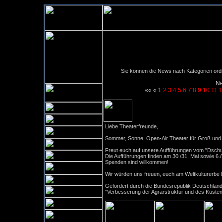
Sie können die News nach Kategorien ordne
Ne
««
«
1
2
3
4
5
6
7
8
9
10
11
Open-Air Sommertheater "D
Liebe Theaterfreunde,
Sommer, Sonne, Open-Air Theater für Groß und 
Freut euch auf unsere Aufführungen vom "Dsch
Die Aufführungen finden am 30./31. Mai sowie 6./7. 
Spenden sind willkommen!
Wir würden uns freuen, euch am Weltkulturerbe
Gefördert durch die Bundesrepublik Deutschla
"Verbesserung der Agrarstruktur und des Küste