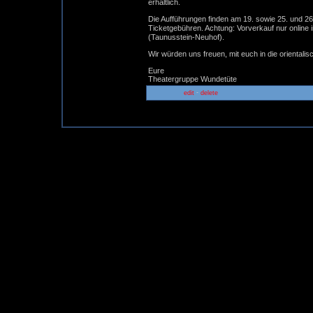
erhältlich.
Die Aufführungen finden am 19. sowie 25. und 26. 
Ticketgebühren. Achtung: Vorverkauf nur online
(Taunusstein-Neuhof).
Wir würden uns freuen, mit euch in die oriental
Eure
Theatergruppe Wundetüte
-
edit
delete