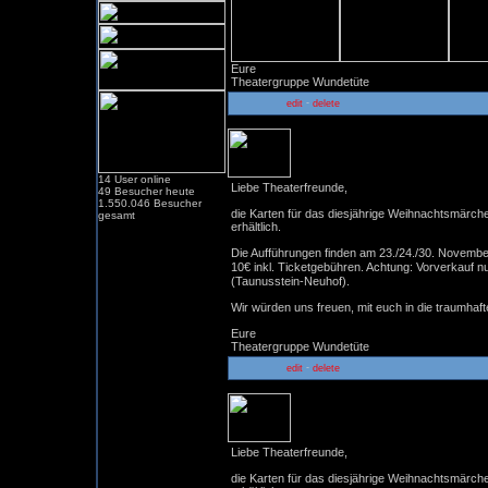
Eure
Theatergruppe Wundetüte
-
edit
delete
Kartenvorverkauf Nussknack
14 User online
Liebe Theaterfreunde,
49 Besucher heute
1.550.046 Besucher
die Karten für das diesjährige Weihnachtsmärc
gesamt
erhältlich.
Die Aufführungen finden am 23./24./30. November 
10€ inkl. Ticketgebühren. Achtung: Vorverkauf nu
(Taunusstein-Neuhof).
Wir würden uns freuen, mit euch in die traumha
Eure
Theatergruppe Wundetüte
-
edit
delete
Kartenvorverkauf Ali Baba 2
Liebe Theaterfreunde,
die Karten für das diesjährige Weihnachtsmärc