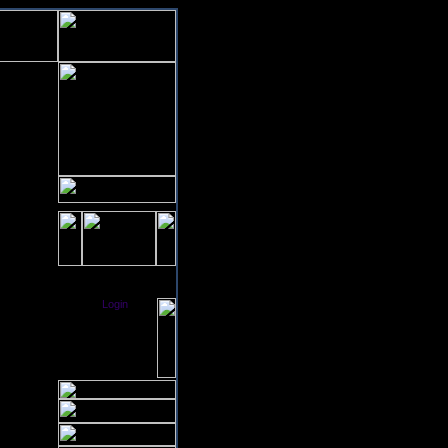
[ click to enlarge ]
Login
[
]
[ Anmelden ]
Saturday,
08-08-2026
05:44
0 User intern