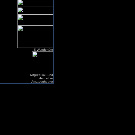
© Wundertüte
Mitglied im Bund
deutscher
Amateurtheater