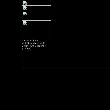
13 User online
433 Besucher heute
1.550.430 Besucher
gesamt