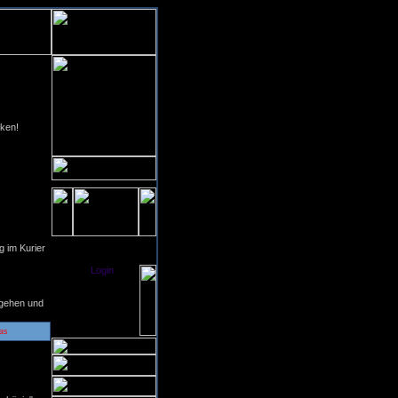
cken!
0:52
[ click to enlarge ]
g im Kurier
Login
[
]
[ Anmelden ]
Thursday,
06-08-2026
tgehen und
04:55
0 User intern
as
3:38