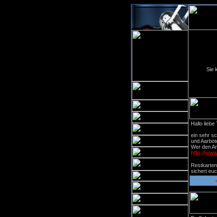
Sie 
Hallo liebe
ein sehr s
und Aarbote
Wer den Art
http://ww
Restkarten
sichert euc