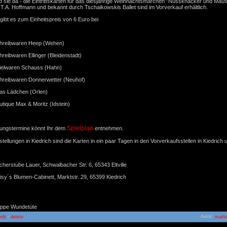
nd sie da - die Eintrittskarten für das diesjährige Weihnachtsmärchen "Nussknacker und Mäu
.T.A. Hoffmann und bekannt durch Tschaikowskis Ballet sind im Vorverkauf erhältlich.
gibt es zum Einheitspreis von 6 Euro bei
hreibwaren Heep (Wehen)
hreibwaren Ellinger (Bleidenstadt)
ielwaren Schauss (Hahn)
hreibwaren Donnerwetter (Neuhof)
tas Lädchen (Orlen)
utique Max & Moritz (Idstein)
Spielplan
rungstermine könnt Ihr dem
entnehmen.
stellungen in Kiedrich sind die Karten in ein paar Tagen in den Vorverkaufsstellen in Kiedrich un
cherstube Lauer, Schwalbacher Str. 6, 65343 Eltville
isy´s Blumen-Cabinett, Marktstr. 29, 65399 Kiedrich
uppe Wundetüte
-
Autor:
edit
delete
mathi