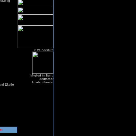
sekönig"
© Wundertüte
Mitglied im Bund
deutscher
Amateurtheater
d Eltville
as