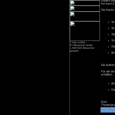
Endlich si
frei nach E
Die Karten 
Sc
Sc
Sp
Sc
2 User online
27 Besucher heute
Ri
1.549.522 Besucher
gesamt
Bo
Die Auffüh
Für die Vor
erhältlich.
Bü
Da
Eure
Theatergr