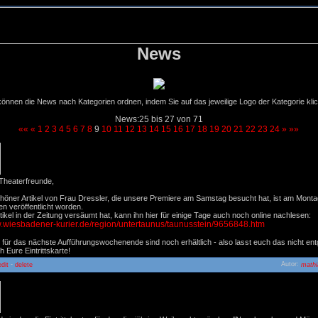
News
können die News nach Kategorien ordnen, indem Sie auf das jeweilige Logo der Kategorie kli
News:25 bis 27 von 71
««
«
1
2
3
4
5
6
7
8
9
10
11
12
13
14
15
16
17
18
19
20
21
22
23
24
»
»»
Zeitungsartikel Nussknacker
23.11.2010
01:2
 Theaterfreunde,
chöner Artikel von Frau Dressler, die unsere Premiere am Samstag besucht hat, ist am Monta
n veröffentlicht worden.
ikel in der Zeitung versäumt hat, kann ihn hier für einige Tage auch noch online nachlesen:
w.wiesbadener-kurier.de/region/untertaunus/taunusstein/9656848.htm
 für das nächste Aufführungswochenende sind noch erhältlich - also lasst euch das nicht en
h Eure Eintrittskarte!
-
Autor:
edit
delete
mathi
Kartenvorverkauf Nussknacker
26.10.2010
17:4